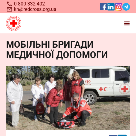
0 800 332 402
kh@redcross.org.ua
МОБІЛЬНІ БРИГАДИ
Станьте волонтером
МЕДИЧНОЇ ДОПОМОГИ
Українського
Червоного
Хреста
Запрошуємо всіх, хто бажає долучитися до нашої