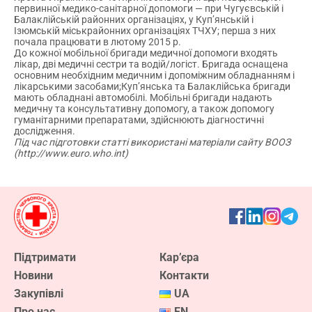
первинної медико-санітарної допомоги — при Чугуєвській і
Балаклійській районних організаціях, у Куп’янській і
Ізюмській міськрайонних організаціях ТЧХУ; перша з них
почала працювати в лютому 2015 р.
До кожної мобільної бригади медичної допомоги входять
лікар, дві медичні сестри та водій/логіст. Бригада оснащена
основним необхідним медичним і допоміжним обладнанням і
лікарськими засобами;Куп’янська та Балаклійська бригади
мають обладнані автомобілі. Мобільні бригади надають
медичну та консультативну допомогу, а також допомогу
гуманітарними препаратами, здійснюють діагностичні
дослідження.
Під час підготовки статті використані матеріали сайту ВООЗ
(http://www.euro.who.int)
Підтримати
Кар’єра
Новини
Контакти
Закупівлі
UA
Про нас
EN