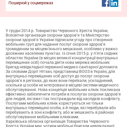
Поширюй у соцмережах
команди. Відтепер реєстрація кандидатів у
волонтери
Дізнатися більше про волонтерство
У грудні 2014 р. Товариство Червоного Хреста України,
Всесвітня організація охорони здоров’я та Міністерство
охорони здоров’я України підписали угоду про створення
мобільних груп для надання послуг охорони здоров’я
громадянам за місцем їхнього мешкання, особливо у важко
досяжних населених пунктах. Із січня 2015 р. у п’яти східних
областях України (в місцях великої концентрації внутрішньо
переміщених осіб) почала діяти нова мережа мобільних
бригад невідкладної первинної медико-санітарної допомоги.
За словами Доріт Нітзан, представниці ВООЗ в Україні, для
внутрішньо переміщених осіб доступ до послуг охорони
здоров’я в регіонах, до яких вони переїхали, ускладнений,
оскільки ці особи не інтегровані в місцеві системи медичного
обслуговування. Нова концепція мобільних клінік покликана
ефективно забезпечити потреби в послугах охорони здоров’я
для людей, які вже і так постраждали від наслідків конфлікту.
Послугами мобільних клінік користуються не тільки
внутрішньо переміщені особи, а й люди, які перебували або
перебувають в зоні конфлікту, або ж мешкають в районах
обслуговування мобільними клініками.
Харківська обласна організація Товариства Червоного
Хреста України має чотири мобільні бригади невідкладної