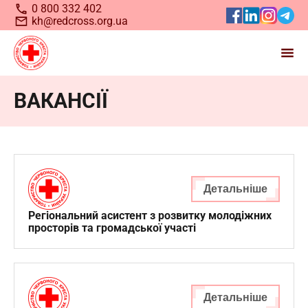
0 800 332 402
kh@redcross.org.ua
ВАКАНСІЇ
Станьте волонтером
Українського
Червоного
Хреста
Детальніше
Регіональний асистент з розвитку молодіжних
просторів та громадської участі
Детальніше
Запрошуємо всіх, хто бажає долучитися до нашої