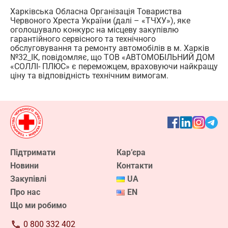
команди. Відтепер реєстрація кандидатів у
Харківська Обласна Організація Товариства
волонтери
Червоного Хреста України (далі – «ТЧХУ»), яке
оголошувало конкурс на місцеву закупівлю
Дізнатися більше про волонтерство
гарантійного сервісного та технічного
обслуговування та ремонту автомобілів в м. Харків
№32_ІК, повідомляє, що ТОВ «АВТОМОБІЛЬНИЙ ДОМ
«СОЛЛІ- ПЛЮС» є переможцем, враховуючи найкращу
ціну та відповідність технічним вимогам.
Підтримати
Кар’єра
Новини
Контакти
Закупівлі
UA
Про нас
EN
Що ми робимо
0 800 332 402