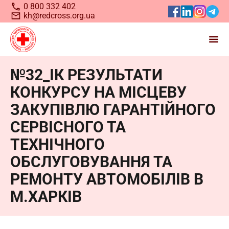
0 800 332 402
kh@redcross.org.ua
№32_ІК РЕЗУЛЬТАТИ
Станьте волонтером
КОНКУРСУ НА МІСЦЕВУ
Українського
Червоного
ЗАКУПІВЛЮ ГАРАНТІЙНОГО
Хреста
СЕРВІСНОГО ТА
ТЕХНІЧНОГО
ОБСЛУГОВУВАННЯ ТА
РЕМОНТУ АВТОМОБІЛІВ В
М.ХАРКІВ
Запрошуємо всіх, хто бажає долучитися до нашої