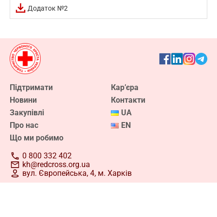
команди. Відтепер реєстрація кандидатів у
Додаток №2
волонтери
Дізнатися більше про волонтерство
Підтримати
Кар’єра
Новини
Контакти
Закупівлі
UA
Про нас
EN
Що ми робимо
0 800 332 402
kh@redcross.org.ua
вул. Європейська, 4, м. Харків