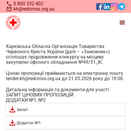
0 800 332 402
kh@redcross.org.ua
Станьте волонтером
Харківська Обласна Організація Товариства
Червоного Хреста України (далі – «Замовник»)
Українського
Червоного
оголошує продовження конкурсу на місцеву
закупівлю офісного обладнання №49/51_ІК.
Хреста
Цінові пропозиції приймаються на електронну пошту
tender.kh@redcross.org.ua до 21.05.2026 року до 18:00.
Детальна інформація та документи для участі:
ЗАПИТ ЦІНОВИХ ПРОПОЗИЦІЙ
ДОДАТКИ №1, №2
Запит
Додаток №1
Запрошуємо всіх, хто бажає долучитися до нашої