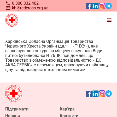
0 800 332 402
kh@redcross.org.ua
Станьте волонтером
Харківська Обласна Організація Товариства
Червоного Хреста України (далі – «ТЧХУ»), яке
Українського
Червоного
оголошувало конкурс на місцеву закупівлю Води
питної бутильованої №76_ІК, повідомляє, що
Хреста
Товариство з обмеженою відповідальністю «ІДС
АКВА СЕРВІС» є переможцем, враховуючи найкращу
ціну та відповідність технічним вимогам.
Підтримати
Кар’єра
Запрошуємо всіх, хто бажає долучитися до нашої
Новини
Контакти