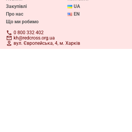
команди. Відтепер реєстрація кандидатів у
Закупівлі
UA
волонтери
Про нас
EN
Дізнатися більше про волонтерство
Що ми робимо
0 800 332 402
kh@redcross.org.ua
вул. Європейська, 4, м. Харків