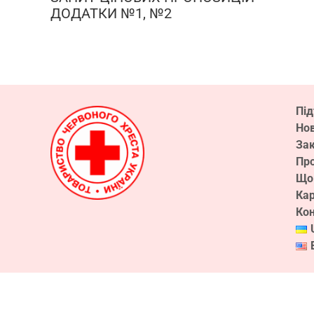
ДОДАТКИ №1, №2
Пі
Но
Зак
Про
Що
Кар
Ко