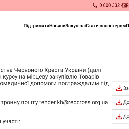
0 800 332 402
Підтримати
Новини
Закупівлі
Стати волонтером
П
ьте волонтером Українс
Червоного Хреста
сіх, хто бажає долучитися до нашої кома
ства Червоного Хреста України (далі –
ндидатів у волонтери
курсу на місцеву закупівлю Товарів
домедичної допомоги постраждалим під
За
тронну пошту tender.kh@redcross.org.ua
До
До
участі: