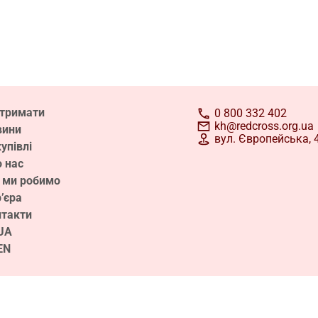
дтримати
0 800 332 402
kh@redcross.org.ua
вини
вул. Європейська, 4
упівлі
 нас
Дізнатися більше про волонтерство
 ми робимо
’єра
нтакти
UA
EN