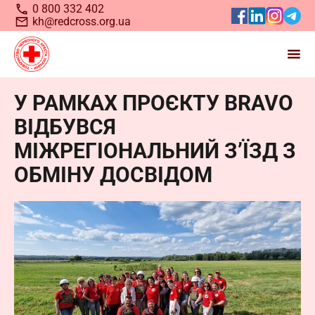
0 800 332 402
kh@redcross.org.ua
У РАМКАХ ПРОЄКТУ BRAVO
Станьте волонтером
ВІДБУВСЯ
Українського
Червоного
МІЖРЕГІОНАЛЬНИЙ З’ЇЗД З
Хреста
ОБМІНУ ДОСВІДОМ
Запрошуємо всіх, хто бажає долучитися до нашої