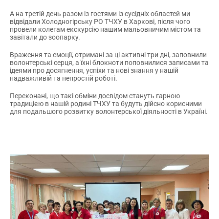
А на третій день разом із гостями із сусідніх областей ми
відвідали Холодногірську РО ТЧХУ в Харкові, після чого
провели колегам екскурсію нашим мальовничим містом та
завітали до зоопарку.
Враження та емоції, отримані за ці активні три дні, заповнили
волонтерські серця, а їхні блокноти поповнилися записами та
ідеями про досягнення, успіхи та нові знання у нашій
надважливій та непростій роботі.
Переконані, що такі обміни досвідом стануть гарною
традицією в нашій родині ТЧХУ та будуть дійсно корисними
для подальшого розвитку волонтерської діяльності в Україні.