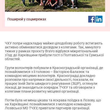
команди. Відтепер реєстрація кандидатів у
волонтери
Дізнатися більше про волонтерство
Поширюй у соцмережах
ЧХУ попри надскладну майже цілодобову роботу встигають
активно обмінюватися досвідом з колегами. Так, минулого
тижня у рамках проєкту BraVo відбувся міжрегіональний
з’їзд: до Харківщини прибули гості з Полтавської та Сумської
областей.
Групи волонтерів побували в Красноградській організації, де
познайомилися з її головою – Вікторією Балазюк та
командою місцевих волонтерів. Красноградці докладно
розповіли про напрямки своєї діяльності, показали, як
працює їхній Загін швидкого реагування (ЗШР), оглянули
локації, де знаходиться осередок ТЧХУ та обговорили з
колегами плани розвитку місцевої організації.
Потім була не менш цікава та яскрава поїздка в Лозову, що
на Харківщині: познайомилися з молодою командою
Лозівської МО ТЧХУ, привітали партнерів організації.