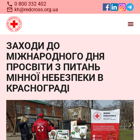
0 800 332 402
kh@redcross.org.ua
ЗАХОДИ ДО
Станьте волонтером
МІЖНАРОДНОГО ДНЯ
Українського
Червоного
ПРОСВІТИ З ПИТАНЬ
Хреста
МІННОЇ НЕБЕЗПЕКИ В
КРАСНОГРАДІ
Запрошуємо всіх, хто бажає долучитися до нашої