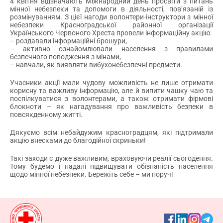
4 квітня відзначають Міжнародний день просвіти з питань
мінної небезпеки та допомоги в діяльності, пов’язаній із
розмінуванням. З цієї нагоди волонтери-інструктори з мінної
небезпеки Красноградської районної організації
Українського Червоного Хреста провели інформаційну акцію:
– роздавали інформаційні брошури,
– активно ознайомлювали населення з правилами
безпечного поводження з мінами,
– навчали, як виявляти вибухонебезпечні предмети.
Учасники акції мали чудову можливість не лише отримати
корисну та важливу інформацію, але й випити чашку чаю та
поспілкуватися з волонтерами, а також отримати фірмові
блокноти – як нагадування про важливість безпеки в
повсякденному житті.
Дякуємо всім небайдужим красноградцям, які підтримали
акцію внесками до благодійної скриньки!
Такі заходи є дуже важливим, враховуючи реалії сьогодення.
Тому будемо і надалі підвищувати обізнаність населення
щодо мінної небезпеки. Бережіть себе – ми поруч!