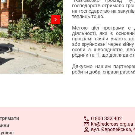
Чкаловської громад Чуг
господарств отримало грош
на господарство на закупівл
теплиць тощо.
Метою цієї програми є д
діяльності, яка є основ
програмі взяли участь до
або зруйновані через війну 
особи з інвалідністю, дв
родини та ті, що доглядают
Дякуємо нашим партнера
робити добрі справи разом
дтримати
0 800 332 402
kh@redcross.org.ua
вини
вул. Європейська, 4
упівлі