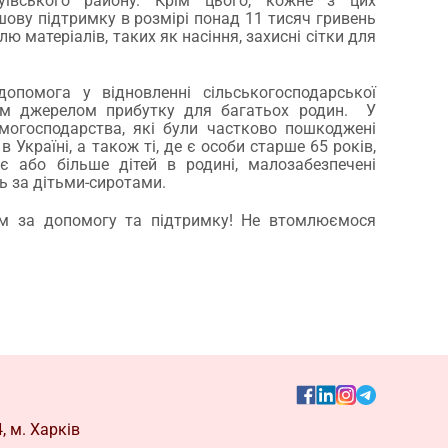
уївського району. Крім цього, кожне з цих
ову підтримку в розмірі понад 11 тисяч гривень
ю матеріалів, таких як насіння, захисні сітки для
опомога у відновленні сільськогосподарської
ним джерелом прибутку для багатьох родин. У
могосподарства, які були частково пошкоджені
в Україні, а також ті, де є особи старше 65 років,
оє або більше дітей в родині, малозабезпечені
ь за дітьми-сиротами.
м за допомогу та підтримку! Не втомлюємося
!
, м. Харків