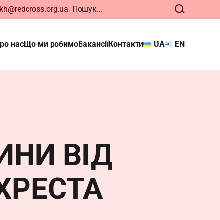
kh@redcross.org.ua
ро нас
Що ми робимо
Вакансії
Контакти
UA
EN
ького
нди. Відтепер
ИНИ ВІД
ХРЕСТА