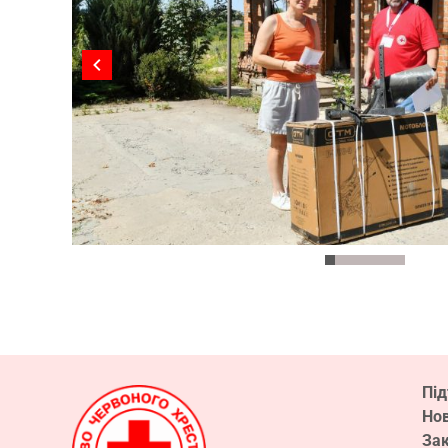
Пі
Но
Зак