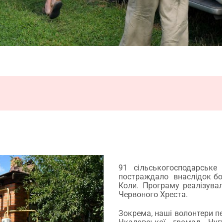
91 сільськогосподарське
постраждало внаслідок бой
Коли. Програму реалізувал
Червоного Хреста.
Зокрема, наші волонтери п