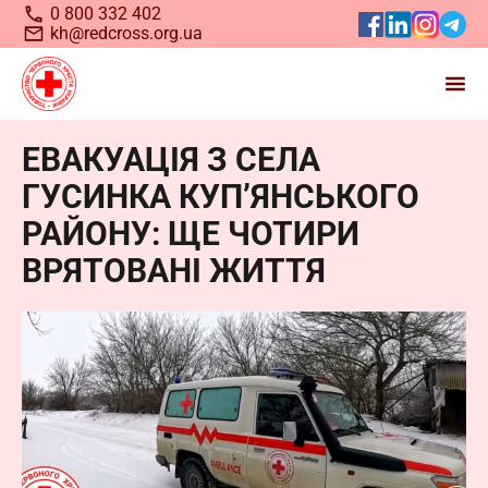
0 800 332 402
kh@redcross.org.ua
ЕВАКУАЦІЯ З СЕЛА
Станьте волонтером
ГУСИНКА КУП’ЯНСЬКОГО
Українського
Червоного
РАЙОНУ: ЩЕ ЧОТИРИ
Хреста
ВРЯТОВАНІ ЖИТТЯ
Запрошуємо всіх, хто бажає долучитися до нашої