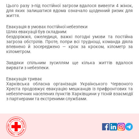
Цього разу з-під постійної загрози вдалося вивезти 4 жінок,
для яких залишатися вдома означало щоденний ризик для
життя.
Евакуація в умовах постійної небезпеки
Шлях евакуації був складним:
бездоріжжя, ожеледиця, важкі погодні умови та постійна
загроза обстрілів. Проте, попри всі труднощі, команда діяла
впевнено й зосереджено — крок за кроком, кілометр за
кілометром.
Завдяки спільним зусиллям ще кілька життів вдалося
вирвати з небезпеки.
Евакуація триває
Харківська обласна організація Українського Червоного
Хреста продовжує евакуацію мешканців із прифронтових та
небезпечних населених пунктів Харківщини у тісній взаємодії
з партнерами та екстреними службами.