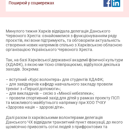
Поширюй у соцмережах
команди. Відтепер реєстрація кандидатів у
волонтери
Дізнатися більше про волонтерство
Минулого тижня Харків відвідала делегація Данського
Червоного Хреста: ознайомилися з функціонуванням ряду
проєктів, які вони підтримують, та обговорили актуальність
створення нових напрямків спільно з Харківською обласною
організацією Українського Червоного Хреста.
Так, на базі Харківської державної академії фізичної культури
(ХДАФК), з якою ми тісно співпрацюємо, відбулося декілька
заходів. Зокрема:
– вступний «Курс волонтера» для студентів ХДАФК;
– для завідувачів кафедр навчального закладу провели
тренінг з «Першої допомоги»;
– для викладачів – сесію з «Мінної небезпеки»;
– провели спортивний захід для дітей у рамках проекту ПСП
та можливого майбутнього напрямку при ХОО ТЧХУ
«Здорова нація – здорові діти».
Далі разом із харківськими волонтерами делегація
Данського ЧХ відвідали транзитний пункт евакуації, до якого
щомісячно привозять сотні людей з прифронтових та