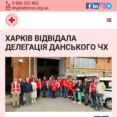
0 800 332 402
kh@redcross.org.ua
ХАРКІВ ВІДВІДАЛА
Станьте волонтером
ДЕЛЕГАЦІЯ ДАНСЬКОГО ЧХ
Українського
Червоного
Хреста
Запрошуємо всіх, хто бажає долучитися до нашої