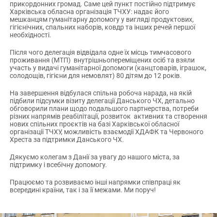
прикордонних громад. Саме цей пункт постійно підтримує
Харківська обласна організація ТЧХУ: надає його
мешканцям гуманітарну допомогу у вигляді продуктових,
гігієнічних, спальних наборів, ковдр та інших речей першої
необхідності.
Після чого делегація відвідала одне їх місць тимчасового
проживання (МТП) внутрішньопереміщених осіб та взяли
участь у видачі гуманітарної допомоги (канцтоварів, іграшок,
солодощів, гігієни для немовлят) 80 дітям до 12 років.
На завершення відбулася спільна робоча нарада, на якій
підбили підсумки візиту делегації Данського ЧХ, детально
обговорили плани щодо подальшого партнерства, потреби
різних напрямів реабілітації, розвиток активних та створення
нових спільних проєктів на базі Харківської обласної
організації ТЧХУ, можливість взаємодії ХДАФК та Червоного
Хреста за підтримки Данського ЧХ.
Дякуємо колегам з Данії за увагу до нашого міста, за
підтримку і всебічну допомогу.
Працюємо та розвиваємо інші напрямки співпраці як
всередині країни, так і за її межами. Ми поруч!