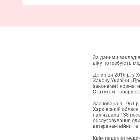
За даними закладів 
віку потребують ме
До кінця 2016 р. у 
Закону України «Пр
законами і нормати
Статутом Товарист
Заснована в 1961 р
Харківській обласні
налічувала 138 пос
обслуговування оди
ветеранам війни та 
Крім надання медич