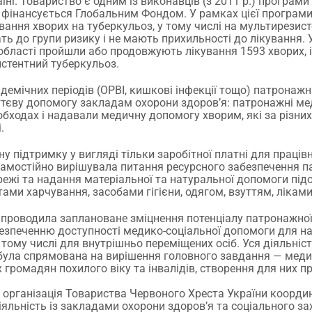
їні. Товариство є одним із виконавців (з 2011 р.) програми
 фінансується Глобальним Фондом. У рамках цієї програм
вання хворих на туберкульоз, у тому числі на мультирезис
ть до групи ризику і не мають прихильності до лікування.
області пройшли або продовжують лікування 1593 хворих, і
истентний туберкульоз.
ідемічних періодів (ОРВІ, кишкові інфекції тощо) патрона
тєву допомогу закладам охорони здоров’я: патронажні ме
обходах і надавали медичну допомогу хворим, які за різни
.
 підтримку у вигляді тільки заробітної платні для праців
амостійно вирішувала питання ресурсного забезпечення п
ежі та надання матеріальної та натуральної допомоги під
ами харчування, засобами гігієни, одягом, взуттям, лікам
 проводила заплановане зміцнення потенціалу патронажно
безпеченню доступності медико-соціальної допомоги для н
 тому числі для внутрішньо переміщених осіб. Уся діяльніс
ула спрямована на вирішення головного завдання — меди
громадян похилого віку та інвалідів, створення для них п
 організація Товариства Червоного Хреста України коорд
яльність із закладами охорони здоров’я та соціального за