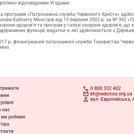
ріплено відповідними Угодами.
ка програми «Патронажна служба Червоного Хреста» здій
нови Кабінету Міністрів від 15 березня 2002 р. за № 342 
хорони здоров’я та програм у галузі охорони здоров’я, що
державних функцій, видатки н, які здійснюються з Держа
 2017 р. фінансування патронажної служби Товариства Черв
нено.
дтримати
0 800 332 402
kh@redcross.org.ua
вини
вул. Європейська, 4
упівлі
 нас
 ми робимо
’єра
нтакти