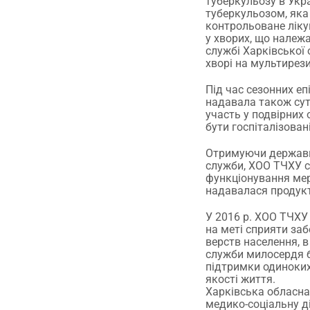
туберкульозу в Укра
туберкульозом, яка
контрольоване ліку
у хворих, що належа
службі Харківської 
хворі на мультирез
Під час сезонних еп
надавала також сут
участь у подвірних 
бути госпіталізовані
Отримуючи державну
служби, ХОО ТЧХУ с
функціонування мер
надавалася продукт
У 2016 р. ХОО ТЧХУ
на меті сприяти за
верств населення, в
служби милосердя б
підтримки одиноких 
якості життя.
Харківська обласна
медико-соціальну ді