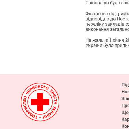
Співпрацю було зак
Фінансова підтрим
відповідно до Поста
переліку закладів о
виконання загально
На жаль, з 1 січня
України було припи
Пі
Но
Зак
Про
Що
Кар
Ко