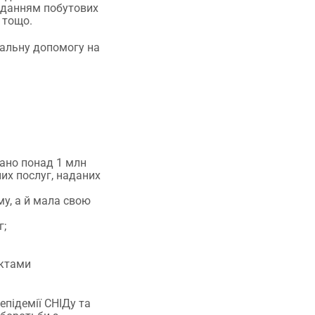
наданням побутових
 тощо.
ціальну допомогу на
ано понад 1 млн
них послуг, наданих
у, а й мала свою
г;
нктами
підемії СНІДу та