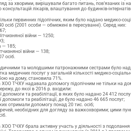
ляд за хворими, вирішували багато питань, пов’язаних із 
ю консультацій лікарів, влаштування до будинків-інтернатів
 тільки первинних підопічних, яким було надано медико-со
0 осіб (2001 особи — обмежені в пересуванні). Серед них:
67;
Вітчизняної війни — 1250;
93;
а — 185;
ітчизняної війни — 138;
07 осіб.
 медичними та молодшими патронажними сестрами було над
тка медичних послуг у загальній кількості медико-соціаль
ою на дому, становила 71%.
ХОО ТЧХУ надавала допомогу підопічним не тільки на дом
режу, до якої в 2016 р. входили:
ї допомоги та реабілітації, в яких було надано 24 412 послу
ї допомоги та реабілітації, де було надано 46 665 послуг;
 яких отримали допомогу понад 20 тис. осіб;
у речей, необхідних для догляду за важкохворими; цими пу
іб.
ХОО ТЧХУ брала активну участь у діяльності з подолання е