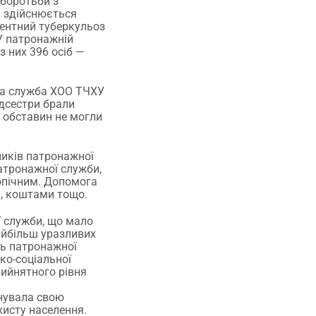
 боротьби з
и здійснюється
тентний туберкульоз
 У патронажній
з них 396 осіб —
жна служба ХОО ТЧХУ
дсестри брали
х обставин не могли
ників патронажної
атронажної служби,
опічним. Допомога
и, коштами тощо.
ї служби, що мало
айбільш уразливих
ть патронажної
ко-соціальної
рийнятного рівня
инувала свою
хисту населення.