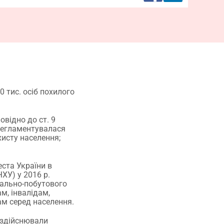
 тис. осіб похилого
овідно до ст. 9
 регламентувалася
хисту населення;
ста України в
ХУ) у 2016 р.
іально-побутового
м, інвалідам,
ам серед населення.
 здійснювали