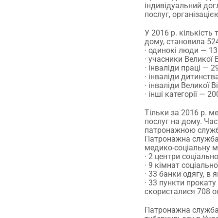
індивідуальний дог
послуг, організаціє
У 2016 р. кількість
дому, становила 524
· одинокі люди — 13
· учасники Великої 
· інваліди праці — 2
· інваліди дитинств
· інваліди Великої В
· інші категорії — 20
Тільки за 2016 р.
послуг на дому. Час
патронажною служб
Патронажна служба 
медико-соціальну ме
· 2 центри соціально
· 9 кімнат соціально
· 33 банки одягу, в
· 33 пункти прокат
скористалися 708 ос
Патронажна служба 