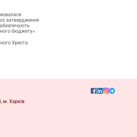
снювалася
«Про затвердження
 забезпечують
вного бюджету».
оного Хреста
, м. Харків