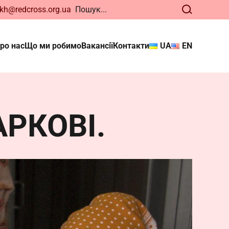
kh@redcross.org.ua
ро нас
Що ми робимо
Вакансії
Контакти
UA
EN
ького
нди. Відтепер
РКОВІ.