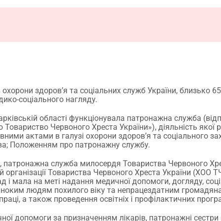
охорони здоров’я та соціальних служб України, близько 650
дико-соціального нагляду.
Харківській області функціонувала патронажна служба (відп
о Товариство Червоного Хреста України»), діяльність якої
вними актами в галузі охорони здоров’я та соціального за
ва; Положенням про патронажну службу.
., патронажна служба милосердя Товариства Червоного Хре
й організації Товариства Червоного Хреста України (ХОО ТЧ
ад і мала на меті надання медичної допомоги, догляду, соц
ноким людям похилого віку та непрацездатним громадяна
праці, а також проведення освітніх і профілактичних прогр
ної допомоги за призначенням лікарів, патронажні сестри