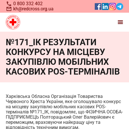
0 800 332 402
kh@redcross.org.ua
№171_ІК РЕЗУЛЬТАТИ
Станьте волонтером
КОНКУРСУ НА МІСЦЕВУ
Українського
Червоного
ЗАКУПІВЛЮ МОБІЛЬНИХ
Хреста
КАСОВИХ POS-ТЕРМІНАЛІВ
Харківська Обласна Організація Товариства
Червоного Хреста України, яке оголошувало конкурс
на місцеву закупівлю мобільних касових POS-
терміналів №171_ІК, повідомляє, що ФІЗИЧНА ОСОБА-
ПІДПРИЄМЕЦЬ Полторацький Олег Валерійович є
переможцем, враховуючи найкращу ціну та
Запрошуємо всіх, хто бажає долучитися до нашої
відповідність технічним вимогам.