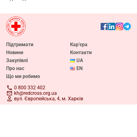
команди. Відтепер реєстрація кандидатів у
волонтери
Дізнатися більше про волонтерство
Підтримати
Кар’єра
Новини
Контакти
Закупівлі
UA
Про нас
EN
Що ми робимо
0 800 332 402
kh@redcross.org.ua
вул. Європейська, 4, м. Харків