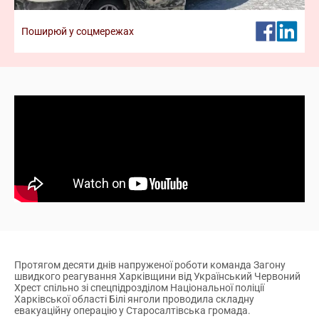
команди. Відтепер реєстрація кандидатів у
волонтери
Поширюй у соцмережах
Дізнатися більше про волонтерство
Протягом десяти днів напруженої роботи команда Загону
швидкого реагування Харківщини від Український Червоний
Хрест спільно зі спецпідрозділом Національної поліції
Харківської області Білі янголи проводила складну
евакуаційну операцію у Старосалтівська громада.