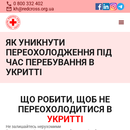
0 800 332 402
kh@redcross.org.ua
ЯК УНИКНУТИ
Станьте волонтером
ПЕРЕОХОЛОДЖЕННЯ ПІД
Українського
Червоного
ЧАС ПЕРЕБУВАННЯ В
Хреста
УКРИТТІ
ЩО РОБИТИ, ЩОБ НЕ
ПЕРЕОХОЛОДИТИСЯ В
УКРИТТІ
Не залишайтесь нерухомими
Запрошуємо всіх, хто бажає долучитися до нашої