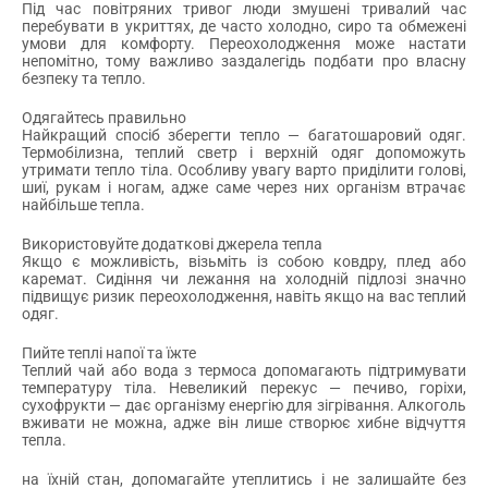
Під час повітряних тривог люди змушені тривалий час
перебувати в укриттях, де часто холодно, сиро та обмежені
умови для комфорту. Переохолодження може настати
непомітно, тому важливо заздалегідь подбати про власну
безпеку та тепло.
Одягайтесь правильно
Найкращий спосіб зберегти тепло — багатошаровий одяг.
Термобілизна, теплий светр і верхній одяг допоможуть
утримати тепло тіла. Особливу увагу варто приділити голові,
шиї, рукам і ногам, адже саме через них організм втрачає
найбільше тепла.
Використовуйте додаткові джерела тепла
Якщо є можливість, візьміть із собою ковдру, плед або
каремат. Сидіння чи лежання на холодній підлозі значно
підвищує ризик переохолодження, навіть якщо на вас теплий
одяг.
Пийте теплі напої та їжте
Теплий чай або вода з термоса допомагають підтримувати
температуру тіла. Невеликий перекус — печиво, горіхи,
сухофрукти — дає організму енергію для зігрівання. Алкоголь
вживати не можна, адже він лише створює хибне відчуття
тепла.
на їхній стан, допомагайте утеплитись і не залишайте без