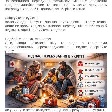
За можливості періодично рухайтесь: змінюйте положення
команди. Відтепер реєстрація кандидатів у
тіла, розминайте руки та ноги. Навіть легка активність
волонтери
покращує кровообіг і допомагає зберігати тепло.
Дізнатися більше про волонтерство
Слідкуйте за сухістю
Вологий одяг і взуття значно прискорюють втрату тепла.
Якщо ви промокли, за можливості переодягніться або хоча б
відіжміть одяг і накрийтеся ковдрою.
Подбайте про тих, хто поруч
Діти, люди похилого віку та люди з хронічними
захворюваннями переохолоджуються швидше. Звертайте
увагу
Як уникнути переохолодження під час перебування в укритті