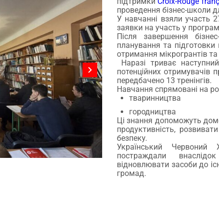
підтримки
Croix-Rouge fran
проведення бізнес-школи д
У навчанні взяли участь 2
заявки на участь у програм
Після завершення бізне
планування та підготовки
отримання мікрогрантів та 
Наразі триває наступний
потенційних отримувачів п
передбачено 13 тренінгів.
Навчання спрямовані на ро
тваринництва
городництва
Дізнатися більше про волонтерство
Ці знання допоможуть домо
продуктивність, розвиват
безпеку.
Український Червоний 
постраждали внаслідо
відновлювати засоби до іс
громад.