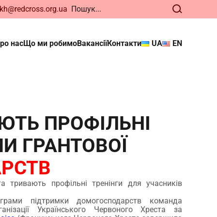
kh@redcross.org.ua
ро нас
Що ми робимо
Вакансії
Контакти
UA
EN
ького
нди. Відтепер
ЮТЬ ПРОФІЛЬНІ
МИ ГРАНТОВОЇ
РСТВ
та тривають профільні тренінги для учасників
грами підтримки домогосподарств команда
ганізації Українського Червоного Хреста за