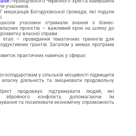
çaise
/Французького Червоного Хреста завершила
ля учасників.
7 мешканців Богодухівської громади, які подали
і.
с-школи учасники отримали знання з бізнес-
 власних проєктів — важливий крок на шляху до
розвитку власної справи.
 етап — проведення тематичних тренінгів для
родуктивних грантів. Загалом у межах програми
звиток практичних навичок у сферах:
господарствам у сільській місцевості підвищити
и власну діяльність та зміцнювати продовольчу
Хрест продовжує підтримувати людей, які
к збройного конфлікту, допомагаючи їм
нування та посилювати економічну спроможність