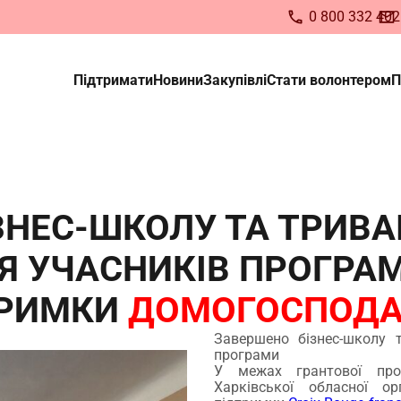
0 800 332 402
Підтримати
Новини
Закупівлі
Стати волонтером
П
ьте волонтером Українс
Червоного Хреста
сіх, хто бажає долучитися до нашої кома
ЗНЕС-ШКОЛУ ТА ТРИВА
ндидатів у волонтери
Я УЧАСНИКІВ ПРОГРА
ТРИМКИ
ДОМОГОСПОДА
Завершено бізнес-школу 
програми
У межах грантової про
Харківської обласної ор